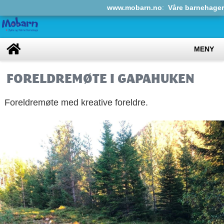
www.mobarn.no
:
Våre barnehager
MENY
FORELDREMØTE I GAPAHUKEN
Foreldremøte med kreative foreldre.