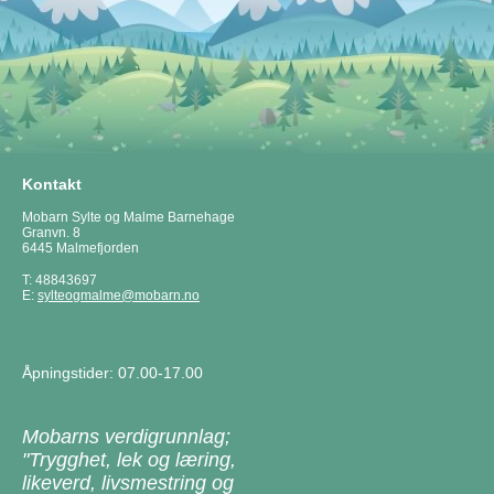
Kontakt
Mobarn Sylte og Malme Barnehage
Granvn. 8
6445 Malmefjorden
T: 48843697
E:
sylteogmalme@mobarn.no
Åpningstider: 07.00-17.00
Mobarns verdigrunnlag;
"Trygghet, lek og læring,
likeverd, livsmestring og