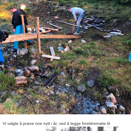
Vi valgte å prøve noe nytt i år, ved å legge foreldremøte til